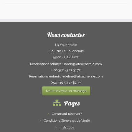
Nous contacter
La Foucheraie
Lieu-dit La Foucheraie
35190 - CARDROC
Réservations adultes : rando@lafoucheraie.com
(+00 33)6 43 17 36 72
Réservations enfants: adeline@lafoucheraie.com
(+00 33)2 99 45 82 55
Nous envoyer un message
Pages
Comment réserver?
Conditions Générales de Vente
Irish cobs